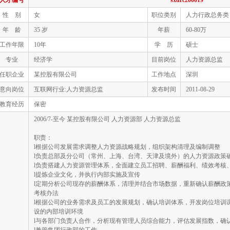
人才编号
sxdrc200019
性 别
女
职位类别
人力行政总务类
年 龄
35 岁
年薪
60-80万
工作年限
10年
学 历
硕士
专业
经济学
目前岗位
人力资源总监
任职企业
某控股有限公司
工作地点
深圳
意向岗位
互联网行业:人力资源总监
发布时间
2011-08-29
教育经历
保密
2006/7-至今 某控股有限公司 人力资源部 人力资源总监
职责：
l根据公司发展需求调整人力资源战略规划，组织架构清理及编制调整
l负责总部及分公司（常州、上海、台湾、天津及境外）的人力资源政策
l负责搭建人力资源管理体系，全面建立员工招聘、薪酬福利、绩效考核
l提炼企业文化，并执行内部实施及宣传
l定期分析公司现存的薪酬体系，清理并结合市场数据，重新确认薪酬政
考核办法
l根据公司的业务需求及员工的发展规划，确认培训体系，开发岗位培训
设的内部培训环境
l与各部门负责人合作，分析现有管理人员综合能力，评估发展指数，确