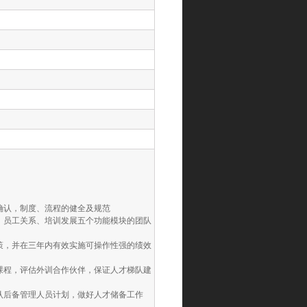
确认，制度、流程的健全及规范
、员工关系、培训发展五个功能模块的团队
策，并在三年内有效实施可操作性强的绩效
课程，评估外训合作伙伴，保证人才梯队建
认后备管理人员计划，做好人才储备工作