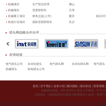
例
机械项目
生产部总经理
佛山
机械项目
贸易部部长
天津
机械重工项目
财务总监(上市)
重庆
税后30
机电行业项目
国际贸易部部长
长沙
猎头网战略合作伙伴
友情链接
电气猎头公司
自动化猎头
电气猎头网
自动化猎头网
电气猎头
机械猎头
机电猎头公司
首页
|
关于我们
|
业务介绍
|
顾问团队
|
猎头职位
|
背景调查
|
全国猎头热线：
400-6669312
猎头人才直线：
0755-8
总部地址：深圳福田区红荔路与新洲路交汇处第一世界广场 A 