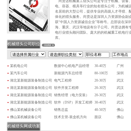
尚贤达机械重工猎头公司是专注于机械、设备
电、容器、模具等行业的知名猎头公司，为机械
名居前的大型公司，提供专业的高级人才寻猎、
体化的猎头服务。尚贤达是深圳人力资源协会副
获“中国人力资源诚信企业”等称号。总部设在深
海、重庆、武汉等地设有分子公司。尚贤达拥有
电行业猎头顾问团队、庞大的的机械重工机电行
库。
机械猎头公司职位
兰州机械项目
总经理
兰州
银川机电项目
财务副总经理
银川
某机电公司
数据中心机电产品经理
30-40万
广州
泉州机械项目
研发总监
泉州
某汽车公司
新能源汽车总经理
80-100万
深圳
烟台机械项目
机械研发总监
烟台
湖北某新能源装备制造公司
电气工程师
20-30万
武汉
株洲机械项目
设备研发总监
株洲
湖北某新能源装备制造公司
软件开发工程师
20-30万
武汉
徐州机械项目
工厂厂长
徐州
湖北某新能源装备制造公司
销售经理（电力安装）
20-30万
武汉
宿迁机械项目
技术副总
宿迁
湖北某新能源装备制造公司
软件（DSP）开发工程师
30-40万
武汉
苏州机械项目
研发副总经理
苏州
佛山某机械设备公司
销售总监
40-50万
佛山
台州机械项目
质量总监
台州
佛山某机械设备公司
技术主管-装盒机方向
面议
佛山
济宁机械项目
机械设计工程师
济宁
机械猎头网成功案
淮安机械项目
工程项目经理
淮安