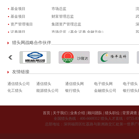
基金项目
合规风控总监
例
基金项目
市场总监
基金项目
财富管理总监
资产管理项目
集团资产管理总监
证券项目
市场总监（基金 证券 金融方向）
基金项目
私募基金经理
猎头网战略合作伙伴
银行项目
银行行长
友情链接
通信猎头公司
通信猎头
通信猎头网
电子猎头网
电子猎头
化工猎头
能源猎头公司
银行猎头
金融猎头公司
银行猎头
首页
|
关于我们
|
业务介绍
|
顾问团队
|
猎头职位
|
背景调查
|
全国猎头热线：
400-6669312
猎头人才直线：
0755-8
总部地址：深圳福田区红荔路与新洲路交汇处第一世界广场 A 