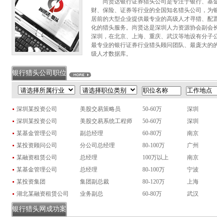
尚贤达银行证券猎头公司是专注于银行、基金
财、保险、证券等行业的全国知名猎头公司，为
居前的大型企业提供最专业的高级人才寻猎、配
化的猎头服务。尚贤达是深圳人力资源协会副会
深圳，在北京、上海、重庆、武汉等地设有分子
最专业的银行证券行业猎头顾问团队、最庞大的
级人才数据库。
银行猎头公司职位
深圳某投资公司
美股交易策略员
50-60万
深圳
深圳某投资公司
美股交易系统工程师
50-60万
深圳
某基金管理公司
副总经理
60-80万
南京
基金项目
总经理
某投资顾问公司
分公司总经理
80-100万
广州
银行项目
支行行长
某融资租赁公司
总经理
100万以上
南京
漳州银行项目
个贷中心总经理
某基金管理公司
总经理
80-100万
宁波
台州金融证券项目
营业部经理
某投资集团
集团副总裁
80-120万
上海
泰州基金项目
泰州分公司总经理
湖北某融资租赁公司
业务副总
60-80万
武汉
证券项目
投行部总经理
银行猎头网成功案