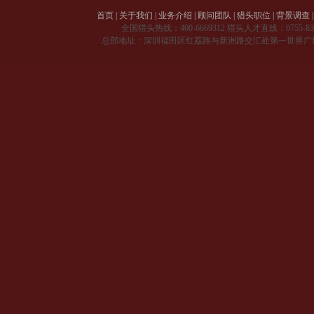
首页
|
关于我们
|
业务介绍
|
顾问团队
|
猎头职位
|
背景调查
|
全国猎头热线：
400-6669312
猎头人才直线：
0755-8
总部地址：深圳福田区红荔路与新洲路交汇处第一世界广场 A 