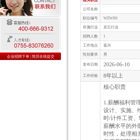
猎头职位
公司名称
职位编号
WZWJ01
所属行业
其它行业
招聘人数
1
工作地点
嘉兴
性别要求
男
企业招聘下单
|
简历在线提交
2026-06-10
发布日期
8年以上
工作经验
核心职责
1.薪酬福利管
设计、实施、
时/计件工资
薪酬水平的外
时性，处理相