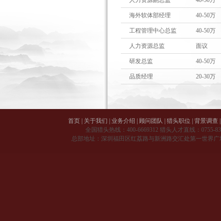
人力资源副总监
40-50万
海外软体部经理
40-50万
工程管理中心总监
40-50万
人力资源总监
面议
研发总监
40-50万
品质经理
20-30万
首页
|
关于我们
|
业务介绍
|
顾问团队
|
猎头职位
|
背景调查
|
全国猎头热线：
400-6669312
猎头人才直线：
0755-8
总部地址：深圳福田区红荔路与新洲路交汇处第一世界广场 A 