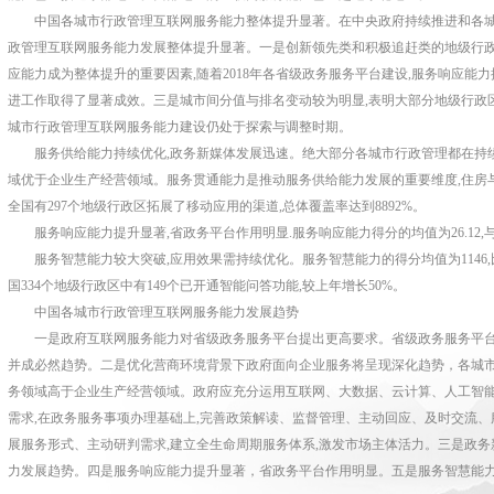
中国各城市行政管理互联网服务能力整体提升显著。在中央政府持续推进和各
政管理互联网服务能力发展整体提升显著。一是创新领先类和积极追赶类的地级行
应能力成为整体提升的重要因素
,
随着
2018
年各省级政务服务平台建设
,
服务响应能力
进工作取得了显著成效。三是城市间分值与排名变动较为明显
,
表明大部分地级行政
城市行政管理互联网服务能力建设仍处于探索与调整时期。
服务供给能力持续优化
,
政务新媒体发展迅速。绝大部分各城市行政管理都在持
域优于企业生产经营领域。服务贯通能力是推动服务供给能力发展的重要维度
,
住房
全国有
297
个地级行政区拓展了移动应用的渠道
,
总体覆盖率达到
8892%
。
服务响应能力提升显著
,
省政务平台作用明显
.
服务响应能力得分的均值为
26.12,
服务智慧能力较大突破
,
应用效果需持续优化。服务智慧能力的得分均值为
1146,
国
334
个地级行政区中有
149
个已开通智能问答功能
,
较上年增长
50%
。
中国各城市行政管理互联网服务能力发展趋势
一是政府互联网服务能力对省级政务服务平台提出更高要求。省级政务服务平
并成必然趋势。二是优化营商环境背景下政府面向企业服务将呈现深化趋势，各城
务领域高于企业生产经营领域。政府应充分运用互联网、大数据、云计算、人工智
需求
,
在政务服务事项办理基础上
,
完善政策解读、监督管理、主动回应、及时交流、
展服务形式、主动研判需求
,
建立全生命周期服务体系
,
激发市场主体活力。三是政务
力发展趋势。四是服务响应能力提升显著，省政务平台作用明显。五是服务智慧能