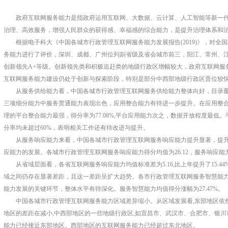
政府互联网服务能力是指政府运用互联网、大数据、云计算、人工智能等新一
治理、高效服务，增强人民群众的获得感、幸福感的综合能力，是提升治理体系和
根据电子科大《中国各城市行政管理互联网服务能力发展报告
(2019)
》，对全国
务能力进行了评价，深圳、成都、广州位列副省级及省会城市前三，阳江、常州、
创新领先
A+
等级。创新领先类和积极追赶类的地级行政区增幅较大，政府互联网服
互联网服务能力建设仍处于创新与探索阶段，特别是部分中西部地级行政区晋位较
从服务供给能力看，中国各城市行政管理互联网服务供给能力整体向好，目录
三项细分能力中服务贯通能力表现出色，应用整合能力有待进一步提升。在应用整
理的平台整合能力最强，得分率为
77.08%,
平台应用能力次之，数据开放程度最低。
分率均未超过
60%
，表明相关工作还有待改进与提升。
从服务响应能力来看，中国各城市行政管理互联网服务响应能力提升显著，提
应能力的发展。各城市行政管理互联网服务响应能力得分均值为
26.12
，服务响应能
从省域层面看，各省互联网服务响应能力均值标准差为
5.16,
比上年提升了
15.44
域之间仍存在显著差距，且这一差距呈扩大趋势。各市行政管理互联网服务智慧能
能力发展的关键环节，整体水平有待深化。服务智慧能力均值得分涨幅为
27.47%
。
中国各城市行政管理互联网服务能力区域差异缩小。从区域发展看
,
东部地区依
地区的差距在减小
,
中西部地区的一些地级行政区
,
如宜昌市、武汉市、合肥市、银川
能力已经接近东部地区。西部地区的互联网服务能力已经超过东北地区。