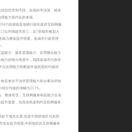
代信息技术和手段，实现科学决策、精准
治理能力现代化的体现。
334
个副省级及地级行政区政府互联网服
江门位列地级市前三，这
7
座城市被划入
务能力整体提升明显。各城市行政管理
快。
覆盖能力、服务贯通能力、应用整合能力
合能力的细分维度中，我国各城市行政管
平台应用能力和数据开放程度的均值得
升效应来自于诉求受理能力和办事诉求响
力得分均值的涨幅为
25.1%
。
%
。整体而言，互联网服务响应能力在省
力提升显著，但其依然是制约互联网服务
然处于领先位置
,
但是中西部地区与东部
市排名提升明显
,
中部地区的互联网服务