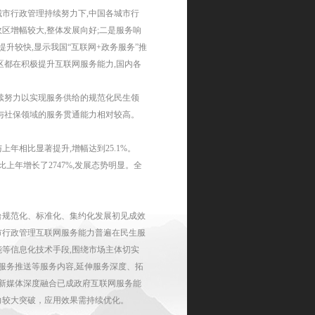
城市行政管理持续努力下
,
中国各城市行
政区增幅较大
,
整体发展向好
;
二是服务响
提升较快
,
显示我国“互联网
+
政务服务”推
区都在积极提升互联网服务能力
,
国内各
续努力以实现服务供给的规范化民生领
与社保领域的服务贯通能力相对较高。
与上年相比显著提升
,
增幅达到
25.1%
。
比上年增长了
2747%,
发展态势明显。全
台规范化、标准化、集约化发展初见成效
市行政管理互联网服务能力普遍在民生服
能等信息化技术手段
,
围绕市场主体切实
服务推送等服务内容
,
延伸服务深度、拓
新媒体深度融合已成政府互联网服务能
力较大突破，应用效果需持续优化。