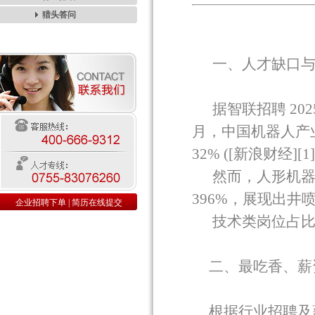
猎头答问
一、人才缺口
据智联招聘
202
月，中国机器人产
32% ([
新浪财经
][1]
然而，人形机
396%
，展现出井
企业招聘下单
|
简历在线提交
技术类岗位占
二、最吃香、薪
根据行业招聘及