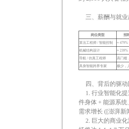
三、薪酬与就业
岗位类型
招
算法工程师
/
智能控制
≈ 479%
机械结构设计
≈ 239%
导航
/
仿真工程师
高门槛
具身智能跨界专家
极少，
四、背后的驱动
1.
行业智能化提
件身体
+
能源系统
需求增长
([
澎湃新
2.
巨大的商业化