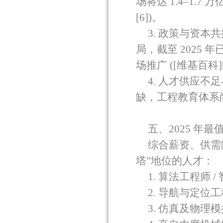
场将达
1.4
–
1.7
万
[6])
。
3.
政策与资本共
局，截至
2025
年
场推广
([
维基百科
]
4.
人才供应不足
缺，工程教育体系
五、
2025
年最
综合薪资、供需
塔”地位的人才：
1.
算法工程师
/
2.
导航与定位工
3.
仿真及物理模