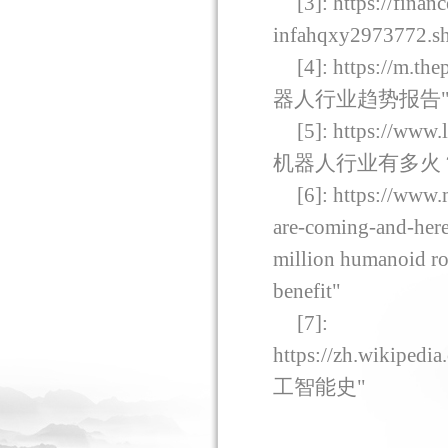
[3]: https://fina
infahqxy2973772.sh
[4]: https://m.t
器人行业趋势报告
[5]: https://www
机器人行业有多火
[6]: https://www
are-coming-and-here
million humanoid rob
benefit"
[7]:
https://zh.wik
工智能史
"