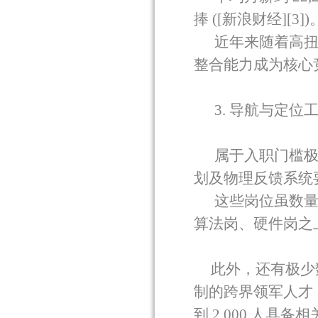
捧
([
新浪财经
][3])
近年来随着高
整合能力成为核心
3.
导航与定位
属于入职门槛
划及物理反馈系统
这些岗位虽数
算法岗、硬件岗之
此外，还有极少
制的跨界领军人才
到
2,000
人具备相