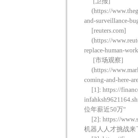
[
卫报
]
(https://www.the
and-surveillance-bug
[reuters.com]
(https://www.reu
replace-human-worke
[
市场观察
]
(https://www.mar
coming-and-here-are
[1]: https://fina
infahksh9621164.sh
位年薪近
50
万
"
[2]: https://www.
机器人人才挑战来