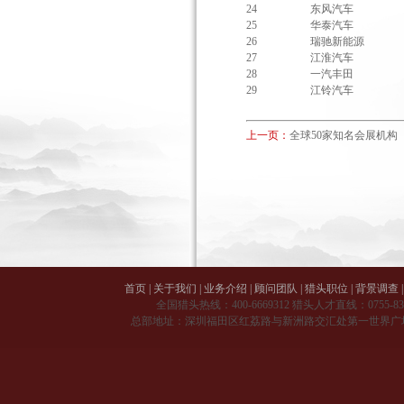
24
东风汽车
25
华泰汽车
26
瑞驰新能源
27
江淮汽车
28
一汽丰田
29
江铃汽车
上一页：
全球50家知名会展机构
首页
|
关于我们
|
业务介绍
|
顾问团队
|
猎头职位
|
背景调查
|
全国猎头热线：
400-6669312
猎头人才直线：
0755-8
总部地址：深圳福田区红荔路与新洲路交汇处第一世界广场 A 