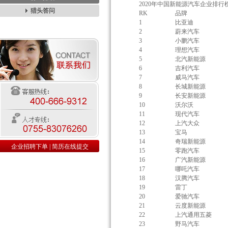
2020年中国新能源汽车企业排行
猎头答问
RK
品牌
1
比亚迪
2
蔚来汽车
3
小鹏汽车
4
理想汽车
5
北汽新能源
6
吉利汽车
7
威马汽车
8
长城新能源
9
长安新能源
10
沃尔沃
11
现代汽车
12
上汽大众
13
宝马
14
奇瑞新能源
企业招聘下单
|
简历在线提交
15
零跑汽车
16
广汽新能源
17
哪吒汽车
18
汉腾汽车
19
雷丁
20
爱驰汽车
21
云度新能源
22
上汽通用五菱
23
野马汽车